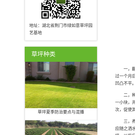
地址：湖北省荆门市绿如意草坪园
艺基地
草坪种类
一，翻地
过一个月
凹凸不平
二，种植
一小块，
次，促使
草坪夏季防治要点与混播
三，养护
应随之洒