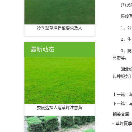
(7)发
果岭草坪
1，公园
冷季型草坪建植要求及人
2，生产
最新动态
3，防护
离带等。
湖北绿如
包种服务】，T
上一篇：
下一篇：
娄底选择人造草坪注意黄
相关文章
草坪夏季