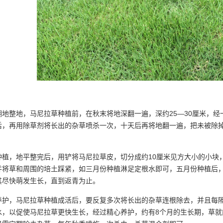
整地，马尼拉草种植前，在秋末将地深翻一遍，深约25—30厘米，经
后，再用除草剂将长出的杂草喷杀一次，十天后再将地翻一遍，把未被除
。
，地平整完后，用铲将马尼拉草皮，切分成约10厘米见方大小的小块，按
并将草和周围的培土踩紧，如三月份种植淋足定根水即可，五月份种植后
其尽快萌发生长，直到返青为止。
，马尼拉草种植成活后，要反复多次将长出的杂草连根除去，并且每隔10
水，以促使马尼拉草更快生长，经过精心养护，约有8个月的生长期，草