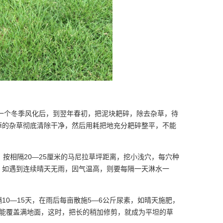
一个冬季风化后，到翌年春初，把泥块耙碎，除去杂草，待
掉的杂草彻底清除干净，然后用耗把地充分耙碎整平，不能
相隔20—25厘米的马尼拉草坪距离，挖小浅穴，每穴种
，如遇到连续晴天无雨，因气温高，则要每隔一天淋水一
—15天，在雨后每亩散施5—6公斤尿素，如晴天施肥，
就能覆盖满地面，这时，把长的稍加修剪，就成为平坦的草