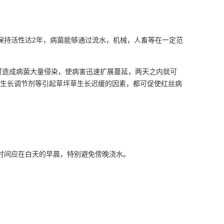
保持活性达2年，病菌能够通过流水，机械，人畜等在一定范
。
造成病菌大量侵染，使病害迅速扩展蔓延，两天之内就可
用生长调节剂等引起草坪草生长迟缓的因素，都可促使红丝病
水时间应在白天的早晨，特别避免傍晚浇水。