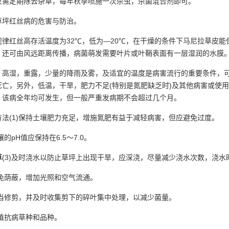
只需定期除去杂草，每年秋季喷施一次杀虫，杀菌混合剂即可。
红丝病的危害与防治。
红丝高存活温度为32℃，低为—20℃，在干燥的条件下马尼拉草皮能
，还可由风远距离传播，病菌萌发需要叶片或叶鞘表面有一层湿润的水膜
湿，重露，少量的降雨及雾，及适宜的温度是病害流行的重要条件，可
死亡，另外，低温，干旱，肥力不足(特别是氮肥缺乏时)及其他病害或使
，该病全年均可发生，但一般严重发病期不会超过几个月。
(1)保持土壤肥力充足，增施氮肥有益于减轻病害，但应避免过度。
的pH值应保持在6.5～7.0。
草
(3)及时浇水以防止草坪上出现干旱，应深浇，尽量减少浇水次数，浇
免荫蔽，增加光照和空气流通。
当修剪，并及时收集剪下的碎叶集中处理，以减少菌量。
植抗病草种和品种。