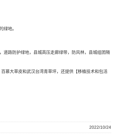
的绿地。
，道路防护绿地，县城高压走廊绿带，防风林，县城组团隔
百慕大草皮和武汉台湾青草坪，还提供【移植技术和包活
2022/10/24