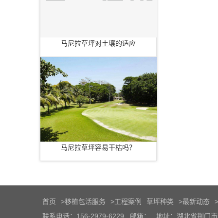
马尼拉草坪对土壤的适应
马尼拉草坪容易干枯吗？
首页
>
移植包活服务
>
工程案例
草坪种类
>
最新动态
联系电话：156-2979-6229
邮箱：
地址：湖北省荆门市