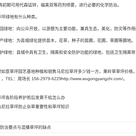
病初期可用代森锰锌，福美双等药剂喷雾，进行必要的化学防治。
绿地有什么种类。
绿地：向公众开放，以游憩为主要功能，兼具生态，美化，防灾等作用
绿地：为县城绿化提供苗木，花草，种子的苗圃，花圃，草圃等圃地。
绿地：县城中具有卫生，隔离和安全防护功能的绿地，包括卫生隔离带
意草坪园艺基地种植和销售马尼拉草坪多少钱一方，果岭草草坪价格，
EL：周场长 156-2979-6229http://www.wugongyangzhi.com/。
草坪各阶段养护剪后发黄干枯怎么办
马尼拉草坪防止杂草重要性和草坪知识
防治要点与混播草坪的缺点