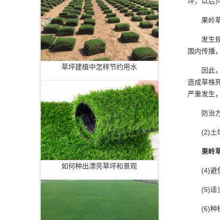
坪，以后
果岭草坪
发生规律
围内传播
草坪建植中怎样节约用水
因此，高
造成草株
严重发生
防治方法
(2)土壤
果岭
如何种出漂亮草坪和景观
(4)避
(5)适
(6)种