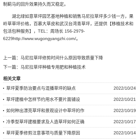
制蓟马的回升效果持久而又稳定。
湖北绿如意草坪园艺基地种植和销售马尼拉草坪多少钱一方，果
岭草草坪价格，百慕大草皮和武汉台湾青草坪，还提供【移植技术和
包活包种服务】，TEL：周场长 156-2979-
6229http://www.wugongyangzhi.com/。
上一篇：
马尼拉草坪修剪时间什么原因导致质量下降
下一篇：
马尼拉草坪种植专用肥和种植技术
相关文章
草坪夏季防治要点与混播草坪的缺点
2022/10/24
草坪建植中怎样节约用水不要片面铺设
2022/10/21
如何种出漂亮草坪和景观设计中草坪的作
2022/10/19
冷季型草坪建植要求及人造草坪如何正确
2022/10/17
草坪夏季修剪注意事项与质量下降原因
2022/10/14