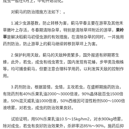
成虫一般在5月上，中旬开始羽化。
对蓟马的防治措施方法如下：。
1.减少虫源基数，防止转移为害，蓟马早春主要在游草及其他禾
草嫩叶上存活，冬春期清除杂草，特别是清除草坪附近的游草，
果岭
草
是解决稻蓟马初侵虫源的有效措施，在清除杂草的同时，一并施用
药剂防治，防止游草上的蓟马继续转移到草坪上为害。
2.保护利用天敌，蓟马的天敌种类繁多，国外报道有卵期寄生
蜂，此外，若虫，成虫有线虫寄生，国内发现有花蝽，步甲类及蜘蛛
等，均可捕食蓟马，但要注意合理科学用药，以利发挥天敌的控制作
用。
3.药剂防治，根据苗情，虫情，主攻若虫，在盛孵期施药防治，
有效药剂有40%乐果乳油2000～3000倍液，90%晶体敌百虫1500倍
液，50%混灭威乳油1000倍液，50%西维因可湿性粉剂500～1000倍
液喷雾，对若虫，成虫的防治效果良好。
试验证明，用50%乐果乳油10.5～15kg/hm2，对水900kg喷雾，
除对成虫，若虫有良好防治效果外，杀卵率达85%～90%，施药后抑