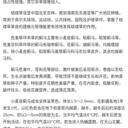
侵占性极强，其它杂草很难侵入。
结缕草适宜中国北至吉林，南到海南及东南亚等广大地区种植，
常用于高尔夫球场，运动场，公共绿地，庭院及护坡草坪，掌握了结
缕草草皮的建植与管理能更有效地发挥结缕草的作用。
危害草坪禾草的蓟马主要有小麦皮蓟马，稻蓟马，稻管蓟马等，
危害豆科草坪草的蓟马有端带蓟马，花蓟马，烟蓟马等，均属缨翅
目，除小麦皮蓟马，稻管蓟马属管蓟马科马尼拉草皮外，其余均属蓟
马科。
蓟马危害叶，芽和花等部位，嫩叶被害后呈现斑点，卷曲以至枯
死，生长点被害后发黄凋萎，导致顶芽不能继续生长和开花，影响青
草和种子产量，特别是开花期危害最严重，在花内取食，捣散花粉，
破坏柱头，吸收花器营养，造成落花落荚。
小麦皮蓟马成虫全体呈黑色，体长1.5～2.0mm，在新疆各地1年
发生1代，以红色若虫在地下和麦茬内越夏，越冬，越冬前后的深度达
15cm，但以1～5cm的表层为主，当平均气温达8°C时，越冬后若虫
开始活动，在旬平均气温15°C时，若虫进人伪蛹盛期，在天山北麓，